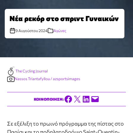
Νέα ρεκόρ στο σπριντ Γυναικών
9 Αυγούστου 2024
Αγώνες
The Cycling Journal
Nassos Triantafyllou / azsportsimages
Share on Facebook
Share on X
Share on LinkedIn
Email this Page
ΚΟΙΝΟΠΟΙΗΣΗ:
Σε εξέλιξη το πρωινό πρόγραμμα της πίστας στο
Παρίσι και το ποδηλατοδρόμιο Saint-Quentin-