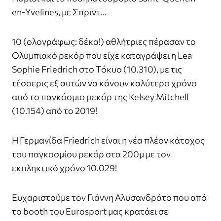
en-Yvelines, με Σπριντ…
10 (ολογράφως: δέκα!) αθλήτριες πέρασαν το
Ολυμπιακό ρεκόρ που είχε καταγράψει η Lea
Sophie Friedrich στο Τόκυο (10.310), με τις
τέσσερις εξ αυτών να κάνουν καλύτερο χρόνο
από το παγκόσμιο ρεκόρ της Kelsey Mitchell
(10.154) από το 2019!
Η Γερμανίδα Friedrich είναι η νέα πλέον κάτοχος
του παγκοσμίου ρεκόρ στα 200μ με τον
εκπληκτικό χρόνο 10.029!
Ευχαριστούμε τον Γιάννη Αλυσανδράτο που από
το booth του Eurosport μας κρατάει σε