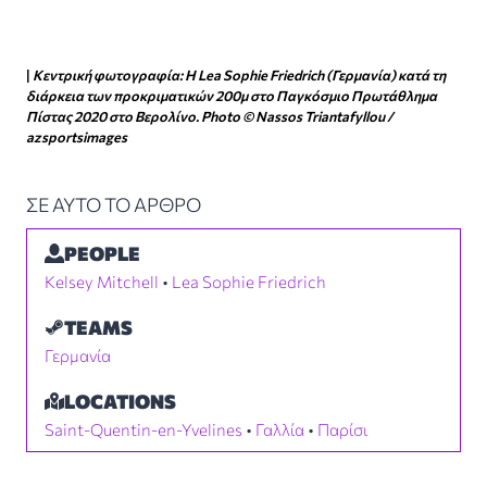
|
Κεντρική φωτογραφία: H Lea Sophie Friedrich (Γερμανία) κατά τη
διάρκεια των προκριματικών 200μ στο Παγκόσμιο Πρωτάθλημα
Πίστας 2020 στο Βερολίνο. Photo © Nassos Triantafyllou /
azsportsimages
ΣΕ ΑΥΤΟ ΤΟ ΑΡΘΡΟ
PEOPLE
Kelsey Mitchell
 • 
Lea Sophie Friedrich
TEAMS
Γερμανία
LOCATIONS
Saint-Quentin-en-Yvelines
 • 
Γαλλία
 • 
Παρίσι