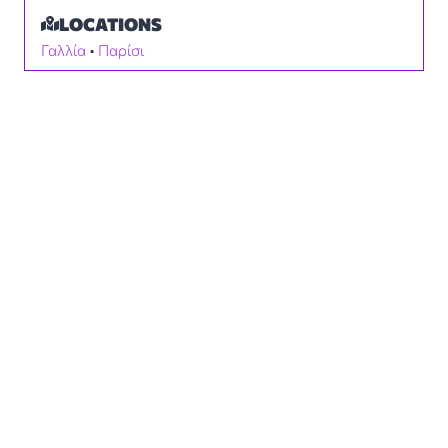
LOCATIONS
Γαλλία
 • 
Παρίσι
MUST READ
Simon, TADEJ, Jonas