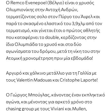
Ο Remco Evenepoel (Βέλγιο) είναι ο χρυσός
Ολυμπιονίκης στην Αντοχή Ανδρών,
τερματίζοντας σολο στον Πύργο του Άιφελ και
παρά το σκασμένο ελαστικό του 3,9χλμ από τον
τερματισμό, και γίνεται έτσι ο πρώτος αθλητής
που καταφέρνει το double, κερδίζοντας στην
ίδια Ολυμπιάδα το χρυσό και στα δύο
αγωνίσματα του δρόμου, μετά τη νίκη του στην
Ατομική χρονομέτρηση πριν μία εβδομάδα!
Αργυρό και χάλκινο μετάλλιο για τη Γαλλία με
τους Valentin Madouas και Cristophe Laporte!
Ο Γιώργος Μπούγλας, κάνοντας έναν εκπληκτικό
αγώνα, και μένοντας για αρκετό χρόνο στο
chasing group με τους Viviani και Mullen,