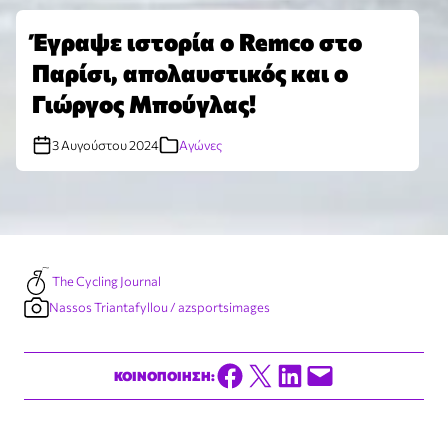
Έγραψε ιστορία ο Remco στο
Παρίσι, απολαυστικός και ο
Γιώργος Μπούγλας!
3 Αυγούστου 2024
Αγώνες
The Cycling Journal
Nassos Triantafyllou / azsportsimages
Share on Facebook
Share on X
Share on LinkedIn
Email this Page
ΚΟΙΝΟΠΟΙΗΣΗ: