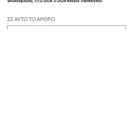
Φιλαδέφλειας, 17/2/2024. © 2024 Nassos Triantafyllou
ΣΕ ΑΥΤΟ ΤΟ ΑΡΘΡΟ
PEOPLE
Θωμάς Μήττας
TEAMS
ΑΕΚ
LOCATIONS
Ν. Φιλαδέλφεια
MUST READ