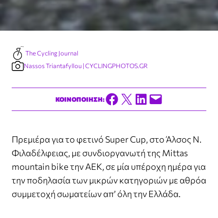
The Cycling Journal
Nassos Triantafyllou | CYCLINGPHOTOS.GR
Share on Facebook
Share on X
Share on LinkedIn
Email this Page
ΚΟΙΝΟΠΟΙΗΣΗ:
Πρεμιέρα για το φετινό Super Cup, στο Άλσος Ν.
Φιλαδέλφειας, με συνδιοργανωτή της
Mittas
mountain bike
την ΑΕΚ, σε μία υπέροχη ημέρα για
την ποδηλασία των μικρών κατηγοριών με αθρόα
συμμετοχή σωματείων απ’ όλη την Ελλάδα.