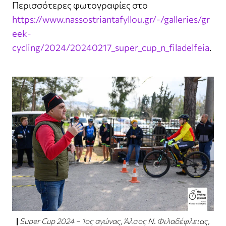
Περισσότερες φωτογραφίες στο
https://www.nassostriantafyllou.gr/-/galleries/gr
eek-
cycling/2024/20240217_super_cup_n_filadelfeia
.
Super Cup 2024 – 1ος αγώνας, Άλσος Ν. Φιλαδέφλειας,