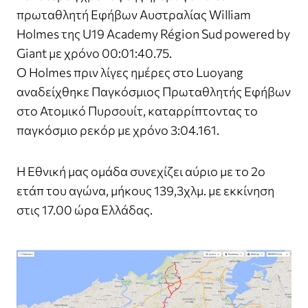
πρωταθλητή Εφήβων Αυστραλίας William
Holmes της U19 Academy Région Sud powered by
Giant με χρόνο 00:01:40.75.
O Holmes πριν λίγες ημέρες στο Luoyang
αναδείχθηκε Παγκόσμιος Πρωταθλητής Εφήβων
στο Ατομικό Πυρσουίτ, καταρρίπτοντας το
παγκόσμιο ρεκόρ με χρόνο 3:04.161.
Η Εθνική μας ομάδα συνεχίζει αύριο με το 2ο
ετάπ του αγώνα, μήκους 139,3χλμ. με εκκίνηση
στις 17.00 ώρα Ελλάδας.