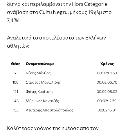
δίπλα και περιλαμβάνει την Hors Categorie
ανάβαση στο Cuitu Negru, μήκους 19χλμ στο
7,4%!
Αναλυτικά τα αποτελέσματα των Ελλήνων
αθλητών:
Θέση
Ονοματεπώνυμο
Χρόνος
61
Νίκος Μάνθος
00:02:01.50
108
Στράτος Μανωλίδης
00:02:06.70
121
Φάνης Κυρίτσης
00:02:08.02
143
Μύρωνας Κονταξής
00:02:12.59
153
Λευτέρης Αποστολόπουλος
00:02:15.81
Καλύτερος χρόνος της ημέρας από τον