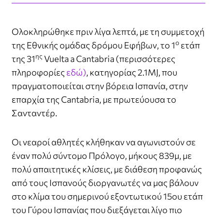
Ολοκληρώθηκε πριν λίγα λεπτά, με τη συμμετοχή
ο
της Εθνικής ομάδας δρόμου Εφήβων, το 1
ετάπ
ης
της 31
Vuelta a Cantabria (περισσότερες
πληροφορίες
εδώ)
, κατηγορίας 2.1MJ, που
πραγματοποιείται στην βόρεια Ισπανία, στην
επαρχία της Cantabria, με πρωτεύουσα το
Σανταντέρ.
Οι νεαροί αθλητές κλήθηκαν να αγωνιστούν σε
έναν πολύ σύντομο Πρόλογο, μήκους 839μ, με
πολύ απαιτητικές κλίσεις, με διάθεση προφανώς
από τους Ισπανούς διοργανωτές να μας βάλουν
στο κλίμα του σημερινού εξοντωτικού 15ου ετάπ
του Γύρου Ισπανίας που διεξάγεται λίγο πιο