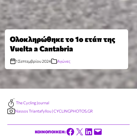
Ολοκληρώθηκε το 1ο ετάπ της
Vuelta a Cantabria
1 Σεπτεμβρίου 2024
Αγώνες
The Cycling Journal
Nassos Triantafyllou | CYCLINGPHOTOS.GR
Share on Facebook
Share on X
Share on LinkedIn
Email this Page
ΚΟΙΝΟΠΟΙΗΣΗ: