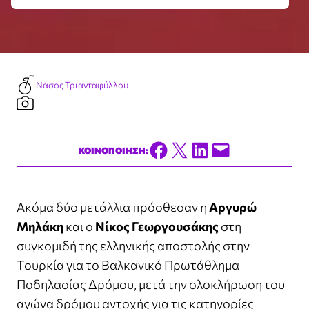
Νάσος Τριανταφύλλου
Share on Facebook
Share on X
Share on LinkedIn
Email this Page
ΚΟΙΝΟΠΟΙΗΣΗ:
Ακόμα δύο μετάλλια πρόσθεσαν η
Αργυρώ
Μηλάκη
και ο
Νίκος Γεωργουσάκης
στη
συγκομιδή της ελληνικής αποστολής στην
Τουρκία για το Βαλκανικό Πρωτάθλημα
Ποδηλασίας Δρόμου, μετά την ολοκλήρωση του
αγώνα δρόμου αντοχής για τις κατηγορίες