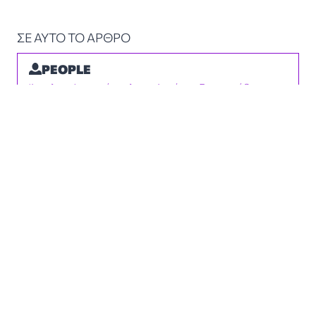
ΣΕ ΑΥΤΟ ΤΟ ΑΡΘΡΟ
PEOPLE
Άγγελος Φωτεινόπουλος
 • 
Αντώνης Γρηγοριάδης
 • 
Αργυρώ Μηλάκη
 • 
Βασιλική Κόκκαλη
 • 
Νίκος
Γεωργουσάκης
TEAMS
Ελλάδα
LOCATIONS
Edirne
 • 
Αδριανούπολη
 • 
Τουρκία
MUST READ