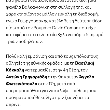
κατηγορία Γυναικών, προσθέτοντας άλλη μία
φανέλα Βαλκανιονίκη στη συλλογή της, και
χαρακτηρίζοντας μάλλον εύκολη τη διαδρομή,
ενώ ο Γεωργουσάκης κατέλαβε τη δεύτερη θέση,
πίσω από τον Ρουμάνο David Coman που είχε
καταφέρει στα τελευταία 3χλμ να πάρει διαφορά
τριών ποδηλάτων.
Πολύ καλή εμφάνιση και από τους υπόλοιπους
αθλητές της εθνικής ομάδας, με τη
Βασιλική
Κόκκαλη
να τερματίζει στην 4η θέση, τον
Αντώνη Γρηγοριάδη
στην 9η και τον
Άγγελο
Φωτεινόπουλο
στην 17η, μετά από
υπερπροσπάθεια για να καλύψει επίθεση που
πραγματοποιήθηκε λίγο πριν ξεκινήσει το
σπριντ.