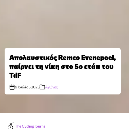
Απολαυστικός Remco Evenepoel,
παίρνει τη νίκη στο 5ο ετάπ του
TdF
9 Ιουλίου 2025
Αγώνες
The Cycling Journal