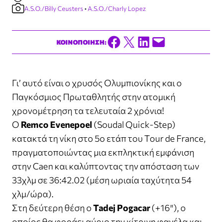
A.S.O./Billy Ceusters
 • 
A.S.O./Charly Lopez
Share on Facebook
Share on X
Share on LinkedIn
Email this Page
ΚΟΙΝΟΠΟΙΗΣΗ:
Γι’ αυτό είναι ο χρυσός Ολυμπιονίκης και ο
Παγκόσμιος Πρωταθλητής στην ατομική
χρονομέτρηση τα τελευταία 2 χρόνια!
Ο
Remco Evenepoel
(
Soudal Quick-Step
)
κατακτά τη νίκη στο 5ο ετάπ του
Tour de France
,
πραγματοποιώντας μια εκπληκτική εμφάνιση
στην Caen και καλύπτοντας την απόσταση των
33χλμ σε 36:42.02 (μέση ωριαία ταχύτητα 54
χλμ/ώρα).
Στη δεύτερη θέση ο
Tadej Pogacar
(+16″), ο
οποίος θα φοράει αύριο την κίτρινη φανέλα και