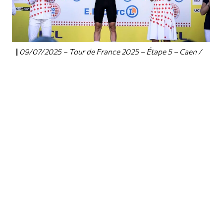
09/07/2025 – Tour de France 2025 – Étape 5 – Caen /
Caen (33 km CLM) – Tadej POGACAR (UAE TEAM
EMIRATES XRG) – Photo: A.S.O./Charly Lopez
|
Κεντρική φωτογραφία: 09/07/2025 – Tour de France 2025 – Étape 5
– Caen / Caen (33 km CLM) – Remco EVENEPOEL (SOUDAL QUICK-
STEP) – Photo: A.S.O./Billy Ceusters
ΣΕ ΑΥΤΟ ΤΟ ΑΡΘΡΟ
PEOPLE
Edoardo Affini
 • 
Jonas Vingegaard
 • 
Remco Evenepoel