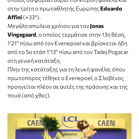
στην τρίτη ο πρωταθλητής Ευρώπης
Edoardo
Affini
(+33″).
Μεγάλη απώλεια χρόνου για τον
Jonas
Vingegaard
, ο οποίος τερμάτισε στην 13η θέση,
1’21” πίσω από τον Evenepoel και βρίσκεται ήδη
από το 5ο ετάπ 1’13” πίσω από τον Tadej Pogacar
στη γενική κατάταξη.
Πλην της κατάταξης για τη λευκή φανέλα, όπου
πρωτοπόρος τέθηκε ο Evenepoel, ο Σλοβένος
προηγείται πλέον σε αυτές της πράσινης και της
πουά (από χθες).