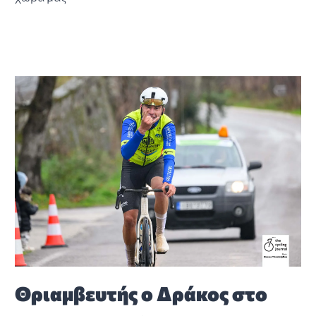
Θριαμβευτής ο Δράκος στο