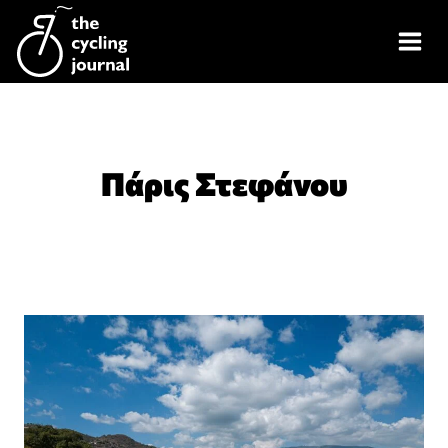
Skip
to
content
Πάρις Στεφάνου